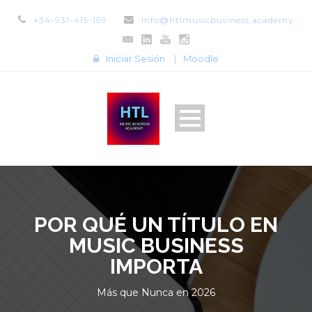
+34-931-415-199
info@htlmusicbusiness.academy
Iniciar Sesión
|
Moodle
POR QUÉ UN TÍTULO EN
MUSIC BUSINESS
IMPORTA
Más que Nunca en 2026