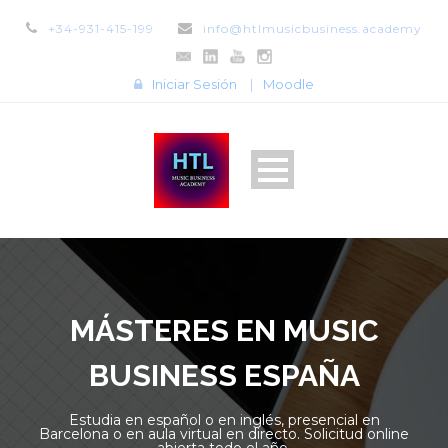
+34-931-415-199
info@htlmusicbusiness.academy
Iniciar Sesión
|
Moodle
MÁSTERES EN MUSIC
BUSINESS ESPAÑA
Estudia en español o en inglés, presencial en
Barcelona o en aula virtual en directo. Solicitud online
abierta todo el año.