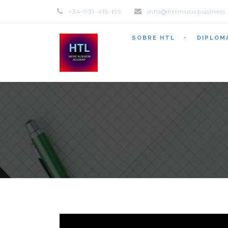
+34-931-415-199
info@htlmusicbusiness
SOBRE HTL
DIPLOM