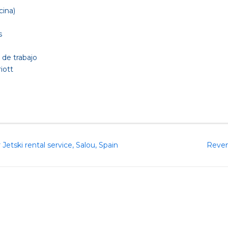
ina)
s
 de trabajo
iott
etski rental service, Salou, Spain
Reven