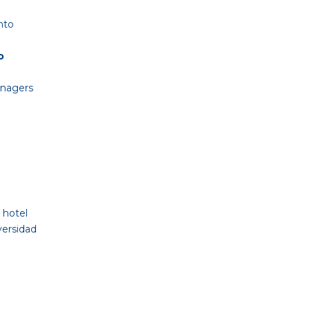
nto
o
anagers
 hotel
versidad